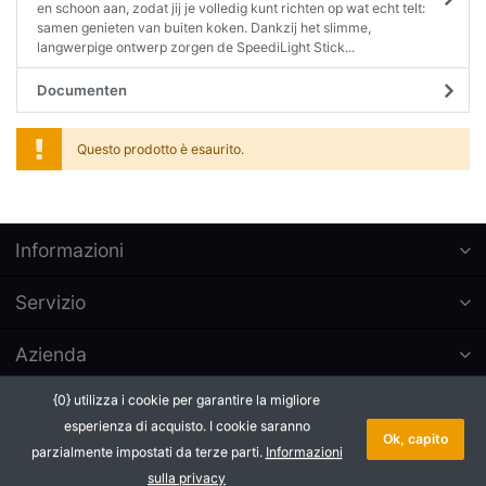
en schoon aan, zodat jij je volledig kunt richten op wat echt telt:
samen genieten van buiten koken. Dankzij het slimme,
langwerpige ontwerp zorgen de SpeediLight Stick...
Documenten
Questo prodotto è esaurito.
Informazioni
Servizio
Azienda
{0} utilizza i cookie per garantire la migliore
Abbonarsi alla newsletters
esperienza di acquisto. I cookie saranno
Ok, capito
parzialmente impostati da terze parti.
Informazioni
* Tutti i prezzi IVA esclusa, più
Copyright © 2026 Letzq. Tutti i diritti
spedizione.
riservati.
sulla privacy