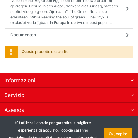
De iconische Big Green Egg heeft er een nieuwe broer bij
gekregen. Gehuld in een diepe, donkere glazuurlaag, met een
subtiel vleugje groen. Zijn naam? The Onyx . Net als de
edelsteen. While keeping the soul of green . The Onyx is
exclusief verkrijgbaar in Europa in de twee meest popula...
Documenten
Questo prodotto è esaurito.
Informazioni
Servizio
Azienda
{0} utilizza i cookie per garantire la migliore
Abbonarsi alla newsletters
esperienza di acquisto. I cookie saranno
Ok, capito
parzialmente impostati da terze parti.
Informazioni