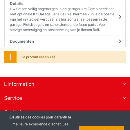
Détails
Uw fietsen veilig opgeborgen in de garageruim Combineerbaar
met optionele Kit Garage Bars Deluxe: hiermee kun je de positie
van het rek zowel verticaal als horizontaal aanpassen in de
garage Fietsbeugels en schokdempende foam pads : Voor
stevige bevestiging en bescherming van je fietsen Rail...
Documenten
Ce produit est épuisé.
L'information
Service
Société
{0} utilise des cookies pour garantir la
meilleure expérience d'achat. Les
S´abonner à la newsletter