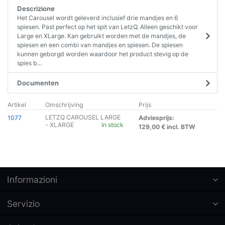
Descrizione
Het Carousel wordt geleverd inclusief drie mandjes en 6
spiesen. Past perfect op het spit van LetzQ. Alleen geschikt voor
Large en XLarge. Kan gebruikt worden met de mandjes, de
spiesen en een combi van mandjes en spiesen. De spiesen
kunnen geborgd worden waardoor het product stevig op de
spies b...
Documenten
Artikel
Omschrijving
Prijs
LETZQ CAROUSEL LARGE
1077
Adviesprijs:
- XLARGE
In stock
129,00 € incl. BTW
Informazioni
Servizio